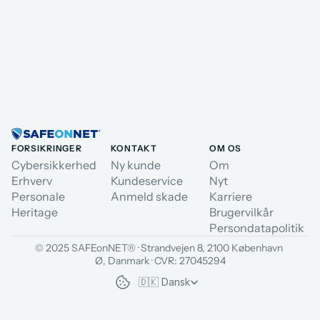
FORSIKRINGER
KONTAKT
OM OS
Cybersikkerhed
Ny kunde
Om
Erhverv
Kundeservice
Nyt
Personale
Anmeld skade
Karriere
Heritage
Brugervilkår
Persondatapolitik
© 2025 SAFEonNET® · Strandvejen 8, 2100 København 
Ø, Danmark · CVR: 27045294
Select Language
🇩🇰 Dansk