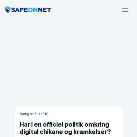
Tag testen
Tag vores helt anonyme test for at se, om din 
virksomhed håndterer chikane og krænkelser 
mod jeres personale korrekt.